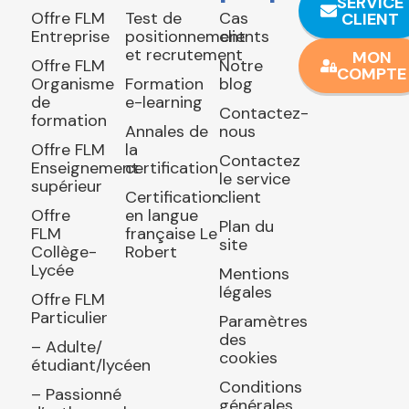
SERVICE
Offre FLM
Test de
Cas
CLIENT
Entreprise
positionnement
clients
et recrutement
MON
Offre FLM
Notre
COMPTE
Organisme
Formation
blog
de
e-learning
Contactez-
formation
Annales de
nous
Offre FLM
la
Contactez
Enseignement
certification
le service
supérieur
Certification
client
Offre
en langue
Plan du
FLM
française Le
site
Collège-
Robert
Lycée
Mentions
légales
Offre FLM
Particulier
Paramètres
des
– Adulte/
cookies
étudiant/lycéen
Conditions
– Passionné
générales