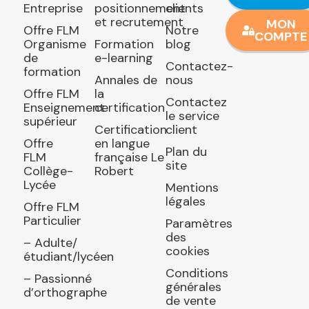
Entreprise
positionnement
clients
et recrutement
MON
Offre FLM
Notre
COMPTE
Organisme
Formation
blog
de
e-learning
Contactez-
formation
Annales de
nous
Offre FLM
la
Contactez
Enseignement
certification
le service
supérieur
Certification
client
Offre
en langue
Plan du
FLM
française Le
site
Collège-
Robert
Lycée
Mentions
légales
Offre FLM
Particulier
Paramètres
des
– Adulte/
cookies
étudiant/lycéen
Conditions
– Passionné
générales
d’orthographe
de vente