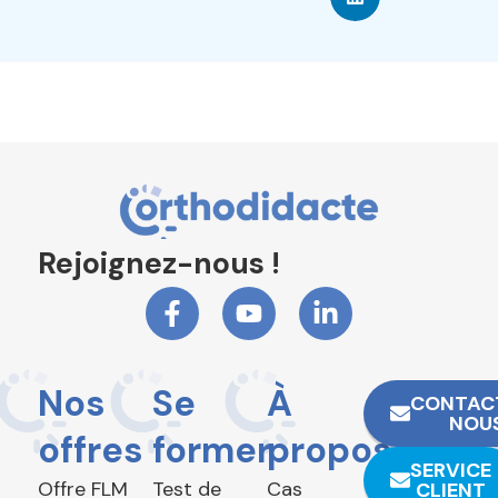
Rejoignez-nous !
Nos
Se
À
CONTAC
NOU
offres
former
propos
SERVICE
Offre FLM
Test de
Cas
CLIENT