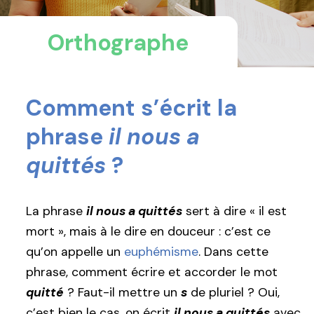
Orthographe
Comment s’écrit la
phrase
il nous a
quittés
?
La phrase
il nous a quittés
sert à dire « il est
mort », mais à le dire en douceur : c’est ce
qu’on appelle un
euphémisme
. Dans cette
phrase, comment écrire et accorder le mot
quitté
? Faut-il mettre un
s
de pluriel ? Oui,
c’est bien le cas, on écrit
il nous a quittés
avec