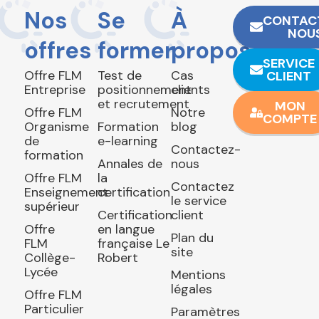
Nos
Se
À
CONTAC
NOU
offres
former
propos
SERVICE
Offre FLM
Test de
Cas
CLIENT
Entreprise
positionnement
clients
et recrutement
MON
Offre FLM
Notre
COMPTE
Organisme
Formation
blog
de
e-learning
Contactez-
formation
Annales de
nous
Offre FLM
la
Contactez
Enseignement
certification
le service
supérieur
Certification
client
Offre
en langue
Plan du
FLM
française Le
site
Collège-
Robert
Lycée
Mentions
légales
Offre FLM
Particulier
Paramètres