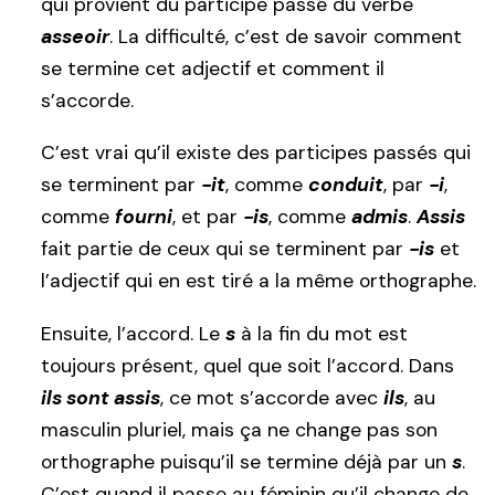
qui provient du participe passé du verbe
asseoir
. La difficulté, c’est de savoir comment
se termine cet adjectif et comment il
s’accorde.
C’est vrai qu’il existe des participes passés qui
se terminent par
-it
, comme
conduit
, par
-i
,
comme
fourni
, et par
-is
, comme
admis
.
Assis
fait partie de ceux qui se terminent par
-is
et
l’adjectif qui en est tiré a la même orthographe.
Ensuite, l’accord. Le
s
à la fin du mot est
toujours présent, quel que soit l’accord. Dans
ils sont assis
, ce mot s’accorde avec
ils
, au
masculin pluriel, mais ça ne change pas son
orthographe puisqu’il se termine déjà par un
s
.
C’est quand il passe au féminin qu’il change de