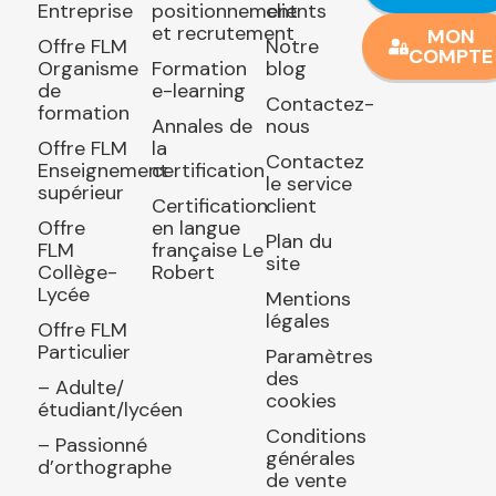
Entreprise
positionnement
clients
et recrutement
MON
Offre FLM
Notre
COMPTE
Organisme
Formation
blog
de
e-learning
Contactez-
formation
Annales de
nous
Offre FLM
la
Contactez
Enseignement
certification
le service
supérieur
Certification
client
Offre
en langue
Plan du
FLM
française Le
site
Collège-
Robert
Lycée
Mentions
légales
Offre FLM
Particulier
Paramètres
des
– Adulte/
cookies
étudiant/lycéen
Conditions
– Passionné
générales
d’orthographe
de vente