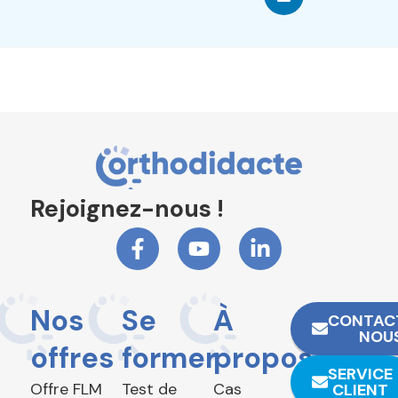
Rejoignez-nous !
Nos
Se
À
CONTAC
NOU
offres
former
propos
SERVICE
Offre FLM
Test de
Cas
CLIENT