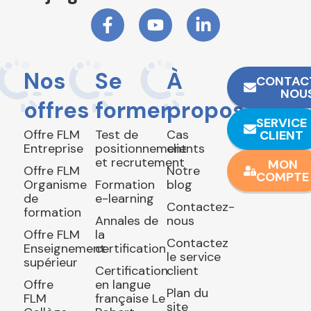
Nos
Se
À
CONTAC
NOU
offres
former
propos
SERVICE
Offre FLM
Test de
Cas
CLIENT
Entreprise
positionnement
clients
et recrutement
MON
Offre FLM
Notre
COMPTE
Organisme
Formation
blog
de
e-learning
Contactez-
formation
Annales de
nous
Offre FLM
la
Contactez
Enseignement
certification
le service
supérieur
Certification
client
Offre
en langue
Plan du
FLM
française Le
site