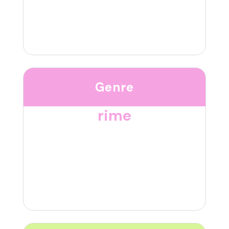
Genre
rime