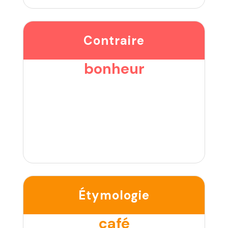
Contraire
bonheur
Étymologie
café