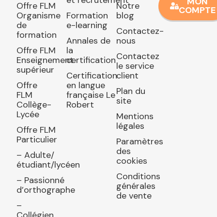
et recrutement
MON
Offre FLM
Notre
COMPTE
Organisme
Formation
blog
de
e-learning
Contactez-
formation
Annales de
nous
Offre FLM
la
Contactez
Enseignement
certification
le service
supérieur
Certification
client
Offre
en langue
Plan du
FLM
française Le
site
Collège-
Robert
Lycée
Mentions
légales
Offre FLM
Particulier
Paramètres
des
– Adulte/
cookies
étudiant/lycéen
Conditions
– Passionné
générales
d’orthographe
de vente
–
Collégien