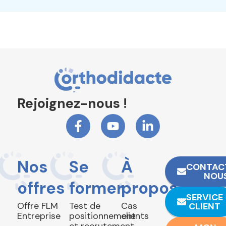
Rejoignez-nous !
Nos
Se
À
CONTAC
NOU
offres
former
propos
SERVICE
Offre FLM
Test de
Cas
CLIENT
Entreprise
positionnement
clients