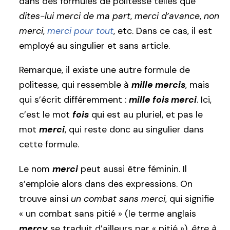
dans des formules de politesse telles que
dites-lui merci de ma part
,
merci d’avance
,
non
merci
,
merci pour tout
, etc. Dans ce cas, il est
employé au singulier et sans article.
Remarque, il existe une autre formule de
politesse, qui ressemble à
mille mercis
, mais
qui s’écrit différemment :
mille fois merci
. Ici,
c’est le mot
fois
qui est au pluriel, et pas le
mot
merci
, qui reste donc au singulier dans
cette formule.
Le nom
merci
peut aussi être féminin. Il
s’emploie alors dans des expressions. On
trouve ainsi
un combat sans merci
, qui signifie
« un combat sans pitié » (le terme anglais
mercy
se traduit d’ailleurs par « pitié »),
être à