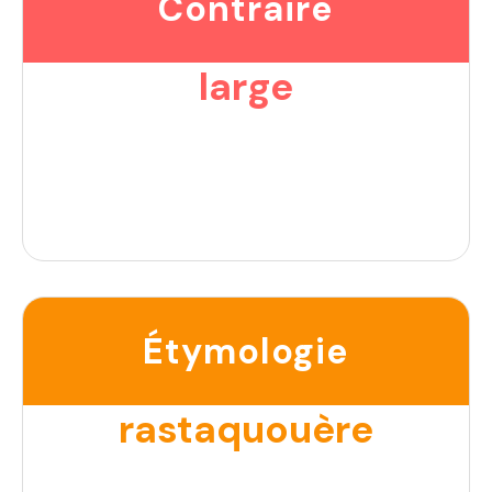
Contraire
large
Étymologie
rastaquouère