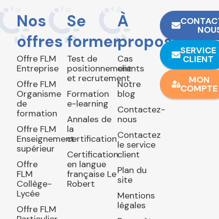
Nos
Se
À
CONTAC
NOU
offres
former
propos
SERVICE
Offre FLM
Test de
Cas
CLIENT
Entreprise
positionnement
clients
et recrutement
MON
Offre FLM
Notre
COMPTE
Organisme
Formation
blog
de
e-learning
Contactez-
formation
Annales de
nous
Offre FLM
la
Contactez
Enseignement
certification
le service
supérieur
Certification
client
Offre
en langue
Plan du
FLM
française Le
site
Collège-
Robert
Lycée
Mentions
légales
Offre FLM
Particulier