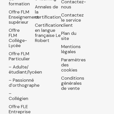
Contactez-
formation
Annales de
nous
Offre FLM
la
Contactez
Enseignement
certification
le service
supérieur
Certification
client
Offre
en langue
Plan du
FLM
française Le
site
Collège-
Robert
Lycée
Mentions
légales
Offre FLM
Particulier
Paramètres
des
– Adulte/
cookies
étudiant/lycéen
Conditions
– Passionné
générales
d’orthographe
de vente
–
Collégien
Offre FLE
Entreprise