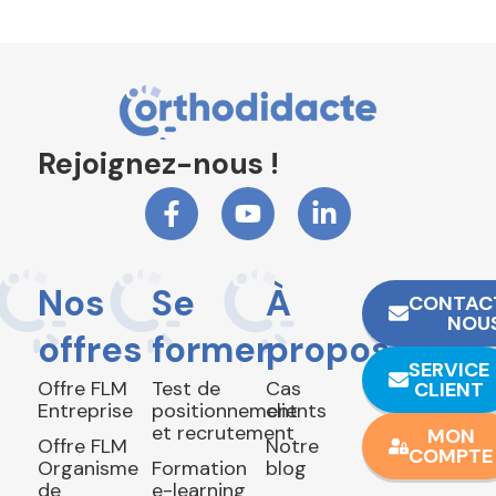
Rejoignez-nous !
Nos
Se
À
CONTAC
NOU
offres
former
propos
SERVICE
Offre FLM
Test de
Cas
CLIENT
Entreprise
positionnement
clients
et recrutement
MON
Offre FLM
Notre
COMPTE
Organisme
Formation
blog
de
e-learning