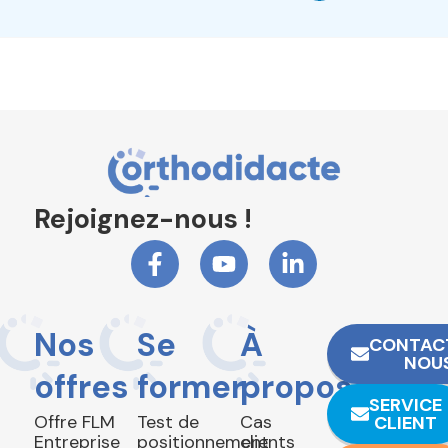
Rejoignez-nous !
Nos
Se
À
CONTAC
NOU
offres
former
propos
SERVICE
Offre FLM
Test de
Cas
CLIENT
Entreprise
positionnement
clients