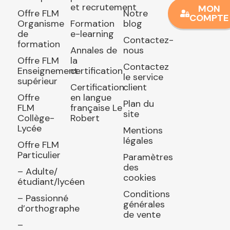
et recrutement
MON
Offre FLM
Notre
COMPTE
Organisme
Formation
blog
de
e-learning
Contactez-
formation
Annales de
nous
Offre FLM
la
Contactez
Enseignement
certification
le service
supérieur
Certification
client
Offre
en langue
Plan du
FLM
française Le
site
Collège-
Robert
Lycée
Mentions
légales
Offre FLM
Particulier
Paramètres
des
– Adulte/
cookies
étudiant/lycéen
Conditions
– Passionné
générales
d’orthographe
de vente
–