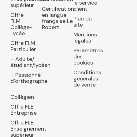
le service
supérieur
Certification
client
Offre
en langue
Plan du
FLM
française Le
site
Collège-
Robert
Lycée
Mentions
légales
Offre FLM
Particulier
Paramètres
des
– Adulte/
cookies
étudiant/lycéen
Conditions
– Passionné
générales
d’orthographe
de vente
–
Collégien
Offre FLE
Entreprise
Offre FLE
Enseignement
supérieur