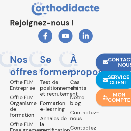
Rejoignez-nous !
Nos
Se
À
CONTAC
NOU
offres
former
propos
SERVICE
Offre FLM
Test de
Cas
CLIENT
Entreprise
positionnement
clients
et recrutement
MON
Offre FLM
Notre
COMPTE
Organisme
Formation
blog
de
e-learning
Contactez-
formation
Annales de
nous
Offre FLM
la
Contactez
Enseignement
certification