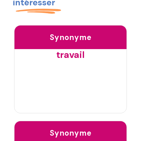
intéresser
Synonyme
travail
Synonyme