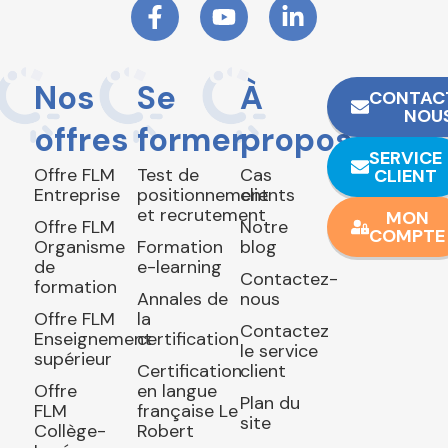
Nos
Se
À
CONTAC
NOU
offres
former
propos
SERVICE
Offre FLM
Test de
Cas
CLIENT
Entreprise
positionnement
clients
et recrutement
MON
Offre FLM
Notre
COMPTE
Organisme
Formation
blog
de
e-learning
Contactez-
formation
Annales de
nous
Offre FLM
la
Contactez
Enseignement
certification
le service
supérieur
Certification
client
Offre
en langue
Plan du
FLM
française Le
site
Collège-
Robert