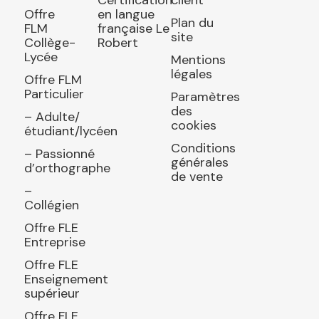
Certification
client
Offre
en langue
Plan du
FLM
française Le
site
Collège-
Robert
Lycée
Mentions
légales
Offre FLM
Particulier
Paramètres
des
– Adulte/
cookies
étudiant/lycéen
Conditions
– Passionné
générales
d’orthographe
de vente
–
Collégien
Offre FLE
Entreprise
Offre FLE
Enseignement
supérieur
Offre FLE