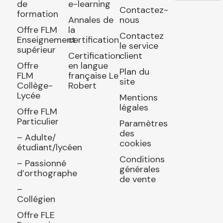
de
e-learning
Contactez-
formation
Annales de
nous
Offre FLM
la
Contactez
Enseignement
certification
le service
supérieur
Certification
client
Offre
en langue
Plan du
FLM
française Le
site
Collège-
Robert
Lycée
Mentions
légales
Offre FLM
Particulier
Paramètres
des
– Adulte/
cookies
étudiant/lycéen
Conditions
– Passionné
générales
d’orthographe
de vente
–
Collégien
Offre FLE