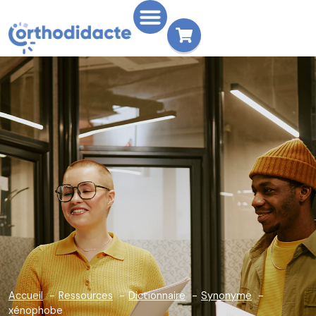
Accueil
Ressources
Dictionnaire
Synonyme
xénophobe