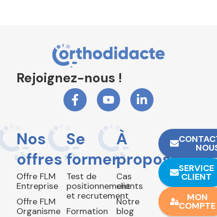
Rejoignez-nous !
Nos
Se
À
CONTAC
NOU
offres
former
propos
SERVICE
Offre FLM
Test de
Cas
CLIENT
Entreprise
positionnement
clients
et recrutement
MON
Offre FLM
Notre
COMPTE
Organisme
Formation
blog