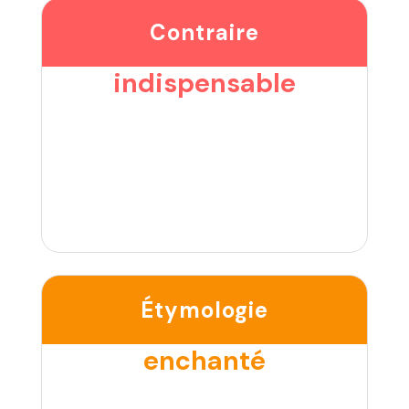
Contraire
indispensable
Étymologie
enchanté