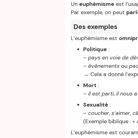
Un
euphémisme
est l’us
Par exemple, on peut
par
Des exemples
L’euphémisme est
omnipr
Politique
:
–
pays en voie de d
–
évènements
ou
pac
→ Cela a donné l’exp
Mort
:
–
il est parti
,
il nous a
Sexualité
:
–
coucher
,
s’aimer
,
câ
(Exemple biblique :
« 
L’euphémisme est couran