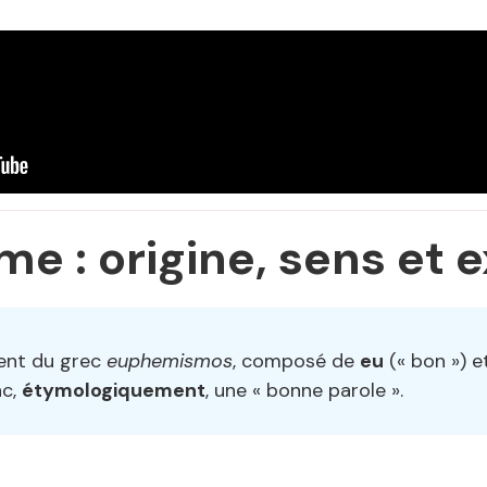
e : origine, sens et 
ent du grec
euphemismos
, composé de
eu
(« bon ») 
nc,
étymologiquement
, une « bonne parole ».