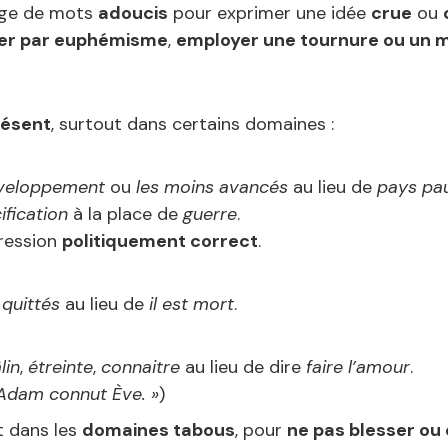
age de mots
adoucis
pour exprimer une idée
crue
ou
ler par euphémisme
,
employer une tournure ou un
ésent
, surtout dans certains domaines :
éveloppement
ou
les moins avancés
au lieu de
pays pa
ification
à la place de
guerre
.
ression
politiquement correct
.
 quittés
au lieu de
il est mort
.
lin
,
étreinte
,
connaitre
au lieu de dire
faire l’amour
.
Adam connut Ève. »
)
t dans les
domaines tabous
, pour
ne pas blesser ou