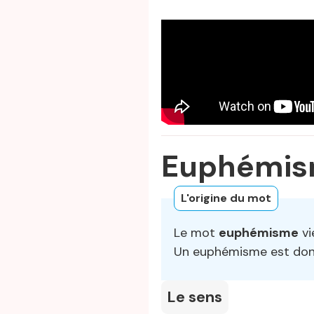
Euphémism
L'origine du mot
Le mot
euphémisme
vi
Un euphémisme est do
Le sens