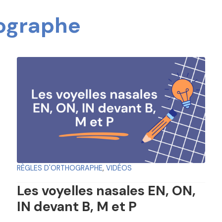
hographe
RÈGLES D'ORTHOGRAPHE
,
VIDÉOS
Les voyelles nasales EN, ON,
IN devant B, M et P