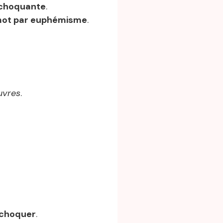
choquante
.
 mot par euphémisme
.
uvres
.
 choquer
.