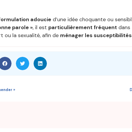
formulation adoucie
d’une idée choquante ou sensibl
onne parole »
, il est
particulièrement fréquent
dans 
t ou la sexualité, afin de
ménager les susceptibilités
hender »
D