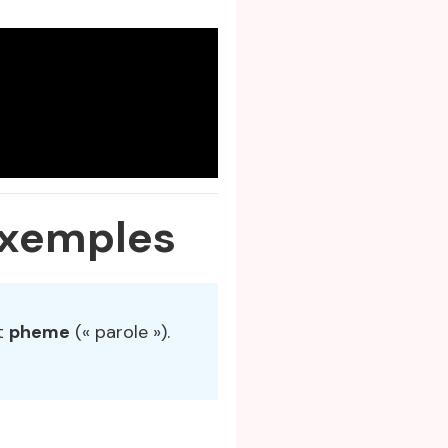
exemples
et
pheme
(« parole »).