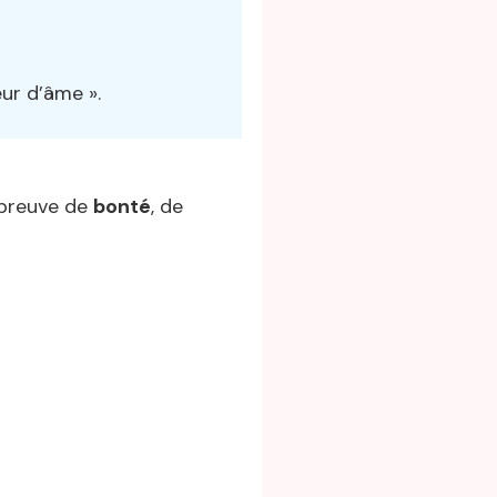
ur d’âme ».
 preuve de
bonté
, de