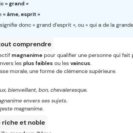
fie
« grand »
ie
« âme, esprit »
nifie donc « grand d’esprit », ou « qui a de la grande
tout comprendre
jectif
magnanime
pour qualifier une personne qui fait
nvers les
plus faibles
ou les
vaincus
.
sse morale, une forme de clémence supérieure.
ux, bienveillant, bon, chevaleresque.
gnanime envers ses sujets.
geste magnanime
.
e riche et noble