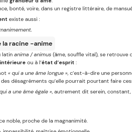
ifie
grandeur d’âme
.
e, bonté, voire, dans un registre littéraire, de mansu
ent
existe aussi :
gnanimement.
e la racine -anime
u latin
anima / animus
(âme, souffle vital), se retrouve
 intérieure
ou à l’
état d’esprit
:
mot
« qui a une âme longue »
, c’est-à-dire une personn
es désagréments qu’elle pourrait pourtant faire cess
 qui a une âme égale »
, autrement dit serein, constant
ce noble, proche de la magnanimité.
, impassibilité, maîtrise émotionnelle.