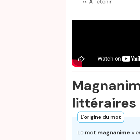
A retenir
Magnanime
littéraires
L'origine du mot
Le mot
magnanime
vie