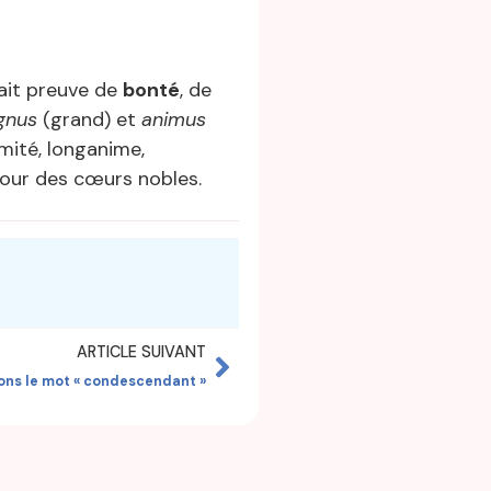
 fait preuve de
bonté
, de
gnus
(grand) et
animus
mité, longanime,
pour des cœurs nobles.
ARTICLE SUIVANT
ons le mot « condescendant »