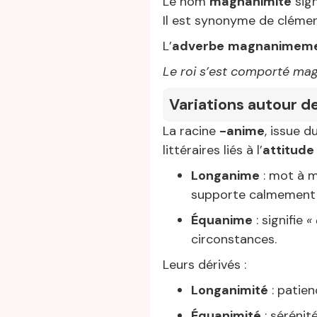
Le nom
magnanimité
sign
Il est synonyme de clémenc
L’
adverbe
magnanimem
Le roi s’est comporté ma
Variations autour d
La racine
-anime
, issue d
littéraires liés à l’
attitude
Longanime
: mot à 
supporte calmement d
Équanime
: signifie
«
circonstances.
Leurs dérivés :
Longanimité
: patien
Équanimité
: sérénité