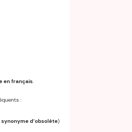
e en français
.
équents :
 synonyme d’obsolète
)