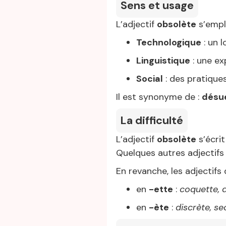
Sens et usage
L’adjectif
obsolète
s’empl
Technologique
: un l
Linguistique
: une ex
Social
: des pratique
Il est synonyme de :
désu
La difficulté
L’adjectif
obsolète
s’écri
Quelques autres adjectifs
En revanche, les adjectif
en
-ette
:
coquette, do
en
-ète
:
discrète, se