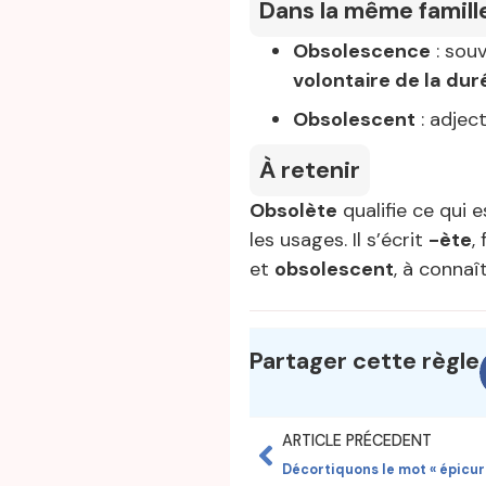
Dans la même famill
Obsolescence
: sou
volontaire de la dur
Obsolescent
: adjec
À retenir
Obsolète
qualifie ce qui 
les usages. Il s’écrit
-ète
,
et
obsolescent
, à conna
Partager cette règle
ARTICLE PRÉCEDENT
Décortiquons le mot « épicur