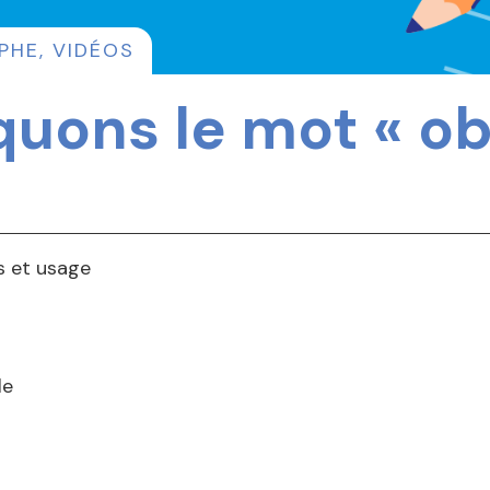
PHE
,
VIDÉOS
quons le mot « ob
ns et usage
le