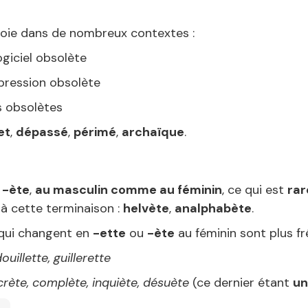
oie dans de nombreux contextes :
ogiciel obsolète
pression obsolète
s obsolètes
et
,
dépassé
,
périmé
,
archaïque
.
t
-ète
,
au masculin comme au féminin
, ce qui est
rar
 à cette terminaison :
helvète
,
analphabète
.
s qui changent en
-ette
ou
-ète
au féminin sont plus fr
uillette, guillerette
crète, complète, inquiète, désuète
(ce dernier étant
un