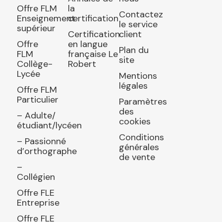
Offre FLM
la
Contactez
Enseignement
certification
le service
supérieur
Certification
client
Offre
en langue
Plan du
FLM
française Le
site
Collège-
Robert
Lycée
Mentions
légales
Offre FLM
Particulier
Paramètres
des
– Adulte/
cookies
étudiant/lycéen
Conditions
– Passionné
générales
d’orthographe
de vente
–
Collégien
Offre FLE
Entreprise
Offre FLE