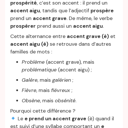
prospérité
, c’est son accent : il prend un
accent aigu
, tandis que l’adjectif
prospère
prend un
accent grave
. De même, le verbe
prospérer
prend aussi un
accent aigu
.
Cette alternance entre
accent grave (è)
et
accent aigu (é)
se retrouve dans d’autres
familles de mots :
Problème
(accent grave), mais
problématique
(accent aigu) ;
Galère
, mais
galérien
;
Fièvre
, mais
fiévreux
;
Obsène
, mais
obsénité
.
Pourquoi cette différence ?
Le
e prend un accent grave
(è) quand il
est suivi d’une syllabe comportant un
e