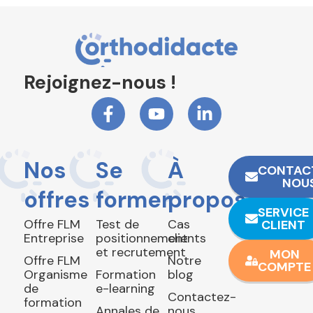
Rejoignez-nous !
Nos
Se
À
CONTAC
NOU
offres
former
propos
SERVICE
Offre FLM
Test de
Cas
CLIENT
Entreprise
positionnement
clients
et recrutement
MON
Offre FLM
Notre
COMPTE
Organisme
Formation
blog
de
e-learning
Contactez-
formation
Annales de
nous