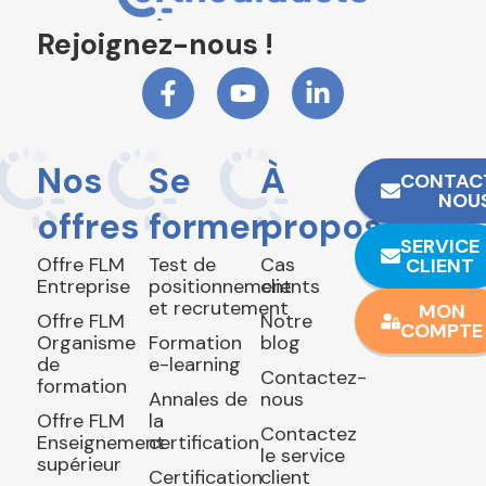
Rejoignez-nous !
Nos
Se
À
CONTAC
NOU
offres
former
propos
SERVICE
Offre FLM
Test de
Cas
CLIENT
Entreprise
positionnement
clients
et recrutement
MON
Offre FLM
Notre
COMPTE
Organisme
Formation
blog
de
e-learning
Contactez-
formation
Annales de
nous
Offre FLM
la
Contactez
Enseignement
certification
le service
supérieur
Certification
client