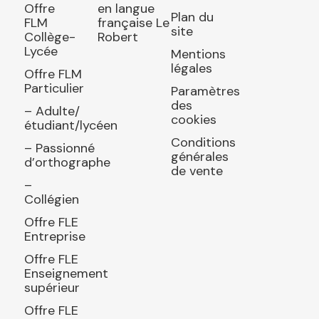
Offre
en langue
Plan du
FLM
française Le
site
Collège-
Robert
Lycée
Mentions
légales
Offre FLM
Particulier
Paramètres
des
– Adulte/
cookies
étudiant/lycéen
Conditions
– Passionné
générales
d’orthographe
de vente
–
Collégien
Offre FLE
Entreprise
Offre FLE
Enseignement
supérieur
Offre FLE