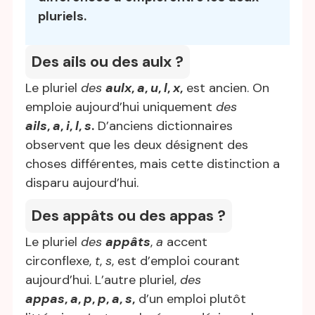
pluriels.
Des ails ou des aulx ?
Le pluriel
des
aulx
,
a
,
u
,
l
,
x
,
est ancien. On
emploie aujourd’hui uniquement
des
ails
,
a
,
i
,
l
,
s
.
D’anciens dictionnaires
observent que les deux désignent des
choses différentes, mais cette distinction a
disparu aujourd’hui.
Des appâts ou des appas ?
Le pluriel
des
appâts
,
a
accent
circonflexe,
t
,
s
, est d’emploi courant
aujourd’hui. L’autre pluriel,
des
appas
,
a
,
p
,
p
,
a
,
s
,
d’un emploi plutôt