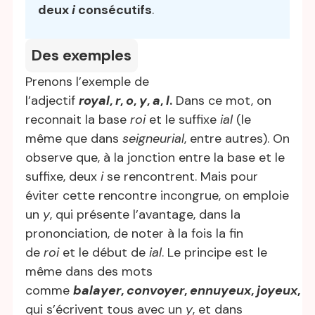
deux
i
consécutifs
.
Des exemples
Prenons l’exemple de
l’adjectif
royal
,
r
,
o
,
y
,
a
,
l
.
Dans ce mot, on
reconnait la base
roi
et le suffixe
ial
(le
même que dans
seigneurial
, entre autres). On
observe que, à la jonction entre la base et le
suffixe, deux
i
se rencontrent. Mais pour
éviter cette rencontre incongrue, on emploie
un
y
, qui présente l’avantage, dans la
prononciation, de noter à la fois la fin
de
roi
et le début de
ial
. Le principe est le
même dans des mots
comme
balayer
,
convoyer
,
ennuyeux
,
joyeux
,
c
qui s’écrivent tous avec un
y
, et dans