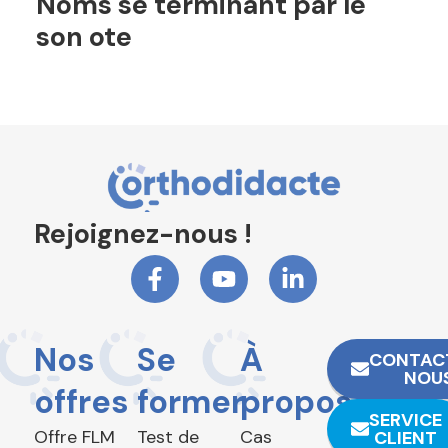
Noms se terminant par le
son ote
Rejoignez-nous !
Nos
Se
À
CONTAC
NOU
offres
former
propos
SERVICE
Offre FLM
Test de
Cas
CLIENT