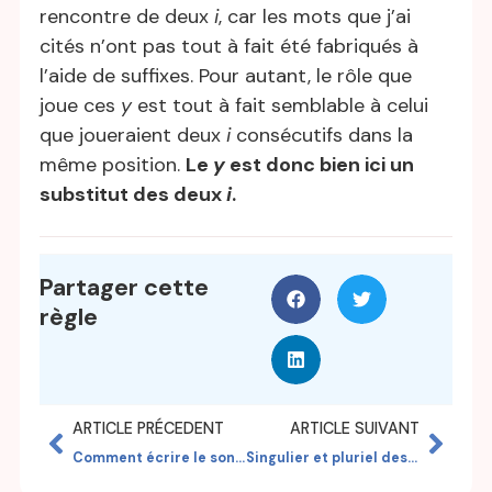
rencontre de deux
i
, car les mots que j’ai
cités n’ont pas tout à fait été fabriqués à
l’aide de suffixes. Pour autant, le rôle que
joue ces
y
est tout à fait semblable à celui
que joueraient deux
i
consécutifs dans la
même position.
Le
y
est donc bien ici un
substitut des deux
i
.
Partager cette
règle
ARTICLE PRÉCEDENT
ARTICLE SUIVANT
Comment écrire le son [f] ? Avec f, ff ou ph ?
Singulier et pluriel des noms composés d’un verbe et d’un nom