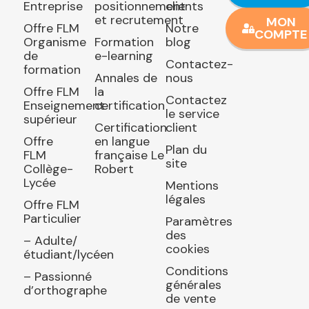
Entreprise
positionnement
clients
et recrutement
MON
Offre FLM
Notre
COMPTE
Organisme
Formation
blog
de
e-learning
Contactez-
formation
Annales de
nous
Offre FLM
la
Contactez
Enseignement
certification
le service
supérieur
Certification
client
Offre
en langue
Plan du
FLM
française Le
site
Collège-
Robert
Lycée
Mentions
légales
Offre FLM
Particulier
Paramètres
des
– Adulte/
cookies
étudiant/lycéen
Conditions
– Passionné
générales
d’orthographe
de vente