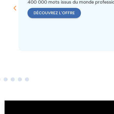
d'enseignemen
supérieur ou u
Faites progresser vos apprenants en fran
améliorer leur communication écrite.
DÉCOUVREZ L'OFFRE