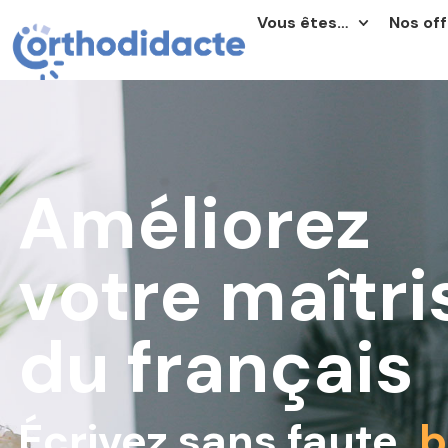
Vous êtes…
Nos off
Améliorez
votre maîtri
du
français
Écrivez sans faute,
b