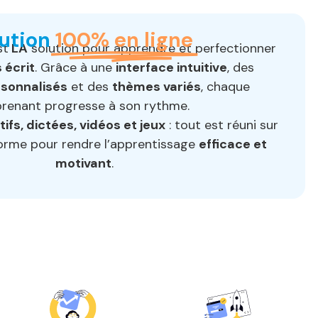
ution
100% en ligne
st
LA
solution pour apprendre et perfectionner
 écrit
. Grâce à une
interface intuitive
, des
rsonnalisés
et des
thèmes variés
, chaque
renant progresse à son rythme.
ifs, dictées, vidéos et jeux
: tout est réuni sur
forme pour rendre l’apprentissage
efficace et
motivant
.