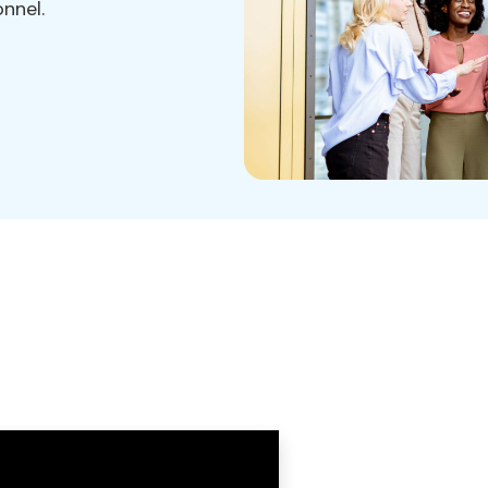
t
n CFA
çais et aidez-les à