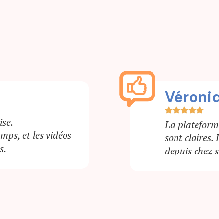
Corina
t les explications
J’adore la fo
 l’examen à distance
intéressants. 
venir.