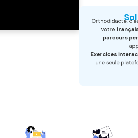
Sol
Orthodidacte, c’e
votre
français
parcours pe
app
Exercices interact
une seule plate