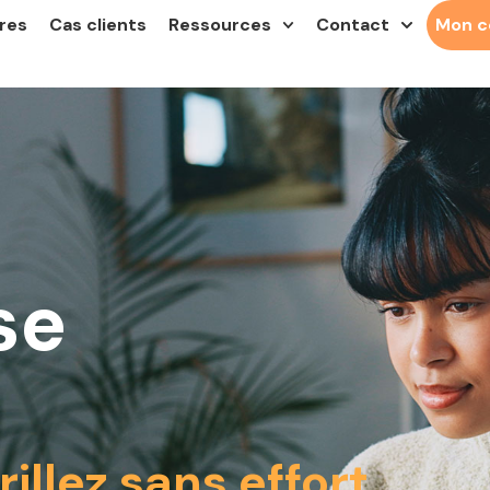
res
Cas clients
Ressources
Contact
Mon 
se
rillez sans effort