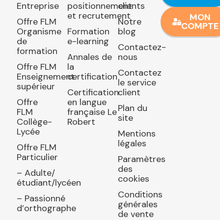
Entreprise
positionnement
clients
et recrutement
MON
Offre FLM
Notre
COMPTE
Organisme
Formation
blog
de
e-learning
Contactez-
formation
Annales de
nous
Offre FLM
la
Contactez
Enseignement
certification
le service
supérieur
Certification
client
Offre
en langue
Plan du
FLM
française Le
site
Collège-
Robert
Lycée
Mentions
légales
Offre FLM
Particulier
Paramètres
des
– Adulte/
cookies
étudiant/lycéen
Conditions
– Passionné
générales
d’orthographe
de vente