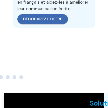
à 
en français et aidez-les à améliorer
lea
leur communication écrite.
DÉCOUVREZ L'OFFRE
Solut