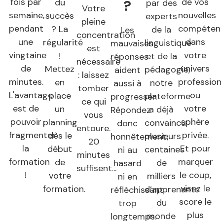
de vos
fois par
du
?
par des
Votre
nouvelles
semaine,
succès
experts
pleine
compéten
pendant
? La
de la
Les
concentration
dans
une
régularité
linguistique
mauvaises
est
votre
vingtaine
!
et de la
réponses
nécessaire
univers
de
Mettez
pédagogie,
aident
: laissez
profession
minutes.
en
notre
aussi à
tomber
ou
L'avantage
place
plateforme
progresser.
ce qui
votre
est de
un
a déjà
Répondez
vous
sphère
pouvoir
planning
convaincu
donc
entoure.
privée.
fragmenter
dès le
plusieurs
honnêtement,
20
Et pour
la
début
centaines
ni au
minutes
marquer
formation
de
de
hasard
suffisent...
le coup,
!
votre
milliers
ni en
visez le
formation.
d’apprenants
réfléchissant
score le
du
trop
plus
monde
longtemps.