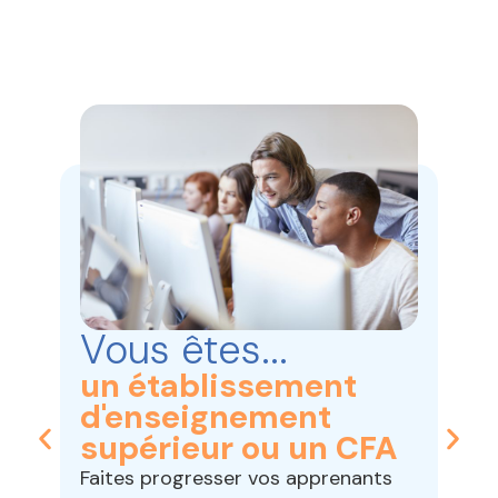
Vous êtes...
V
un établissement
u
d'enseignement
f
supérieur ou un CFA
00
Rej
de
Faites progresser vos apprenants