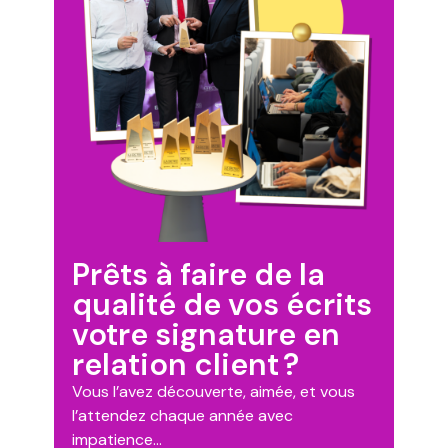
Prêts à faire de la
qualité de vos écrits
votre signature en
relation client ?
Vous l’avez découverte, aimée, et vous
l’attendez chaque année avec
impatience…