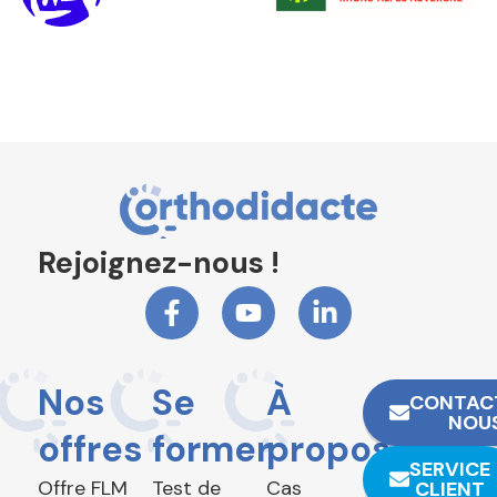
Rejoignez-nous !
Nos
Se
À
CONTAC
NOU
offres
former
propos
SERVICE
Offre FLM
Test de
Cas
CLIENT