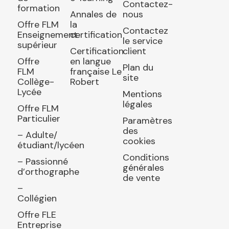
Contactez-
formation
Annales de
nous
Offre FLM
la
Contactez
Enseignement
certification
le service
supérieur
Certification
client
Offre
en langue
Plan du
FLM
française Le
site
Collège-
Robert
Lycée
Mentions
légales
Offre FLM
Particulier
Paramètres
des
– Adulte/
cookies
étudiant/lycéen
Conditions
– Passionné
générales
d’orthographe
de vente
–
Collégien
Offre FLE
Entreprise