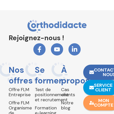
Rejoignez-nous !
Nos
Se
À
CONTAC
NOU
offres
former
propos
SERVICE
Offre FLM
Test de
Cas
CLIENT
Entreprise
positionnement
clients
et recrutement
MON
Offre FLM
Notre
COMPTE
Organisme
Formation
blog
de
e-learning