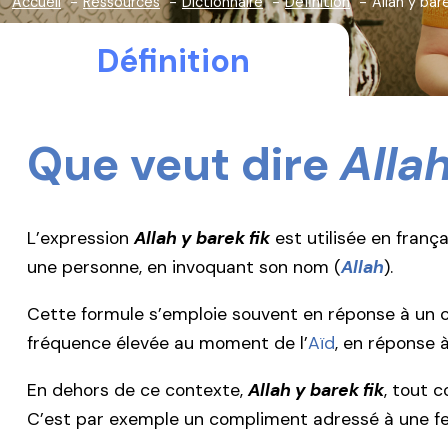
Accueil
Ressources
Dictionnaire
Définition
Allah y bare
Définition
Que veut dire
Allah
L’expression
Allah y barek fik
est utilisée en franç
une personne, en invoquant son nom (
Allah
).
Cette formule s’emploie souvent en réponse à u
fréquence élevée au moment de l’
Aïd
, en réponse 
En dehors de ce contexte,
Allah y barek fik
, tout 
C’est par exemple un compliment adressé à une fem