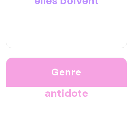
elles boivent
Genre
antidote