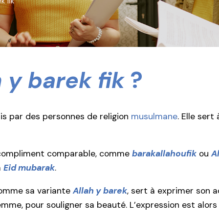
k fik
 y barek fik
?
ais par des personnes de religion
musulmane
. Elle ser
n compliment comparable, comme
barakallahoufik
ou
A
à
Eid mubarak
.
comme sa variante
Allah y barek
, sert à exprimer son 
me, pour souligner sa beauté. L’expression est alors