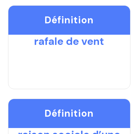
Définition
rafale de vent
Définition