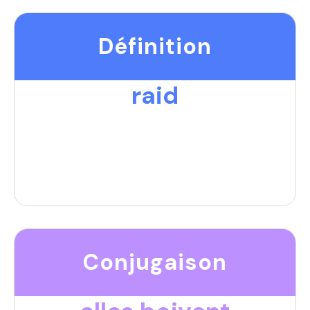
Définition
raid
Conjugaison