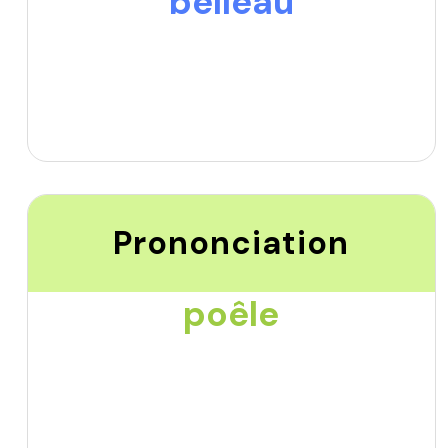
belleau
Prononciation
poêle