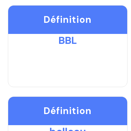
Définition
BBL
Définition