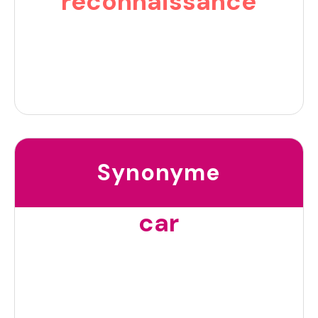
reconnaissance
Synonyme
car