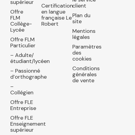
supérieur
Certification
client
Offre
en langue
Plan du
FLM
française Le
site
Collège-
Robert
Lycée
Mentions
légales
Offre FLM
Particulier
Paramètres
des
– Adulte/
cookies
étudiant/lycéen
Conditions
– Passionné
générales
d’orthographe
de vente
–
Collégien
Offre FLE
Entreprise
Offre FLE
Enseignement
supérieur