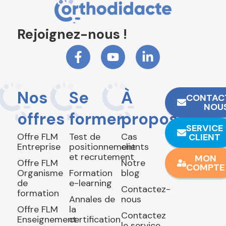
Rejoignez-nous !
Nos
Se
À
CONTAC
NOU
offres
former
propos
SERVICE
Offre FLM
Test de
Cas
CLIENT
Entreprise
positionnement
clients
et recrutement
MON
Offre FLM
Notre
COMPTE
Organisme
Formation
blog
de
e-learning
Contactez-
formation
Annales de
nous
Offre FLM
la
Contactez
Enseignement
certification
le service