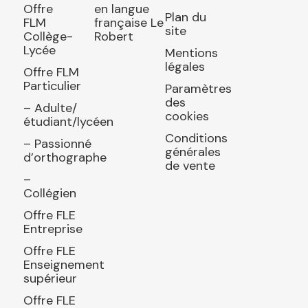
Offre
en langue
Plan du
FLM
française Le
site
Collège-
Robert
Lycée
Mentions
légales
Offre FLM
Particulier
Paramètres
des
– Adulte/
cookies
étudiant/lycéen
Conditions
– Passionné
générales
d’orthographe
de vente
–
Collégien
Offre FLE
Entreprise
Offre FLE
Enseignement
supérieur
Offre FLE