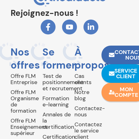
Rejoignez-nous !
Nos
Se
À
CONTAC
NOU
offres
former
propos
SERVICE
Offre FLM
Test de
Cas
CLIENT
Entreprise
positionnement
clients
et recrutement
MON
Offre FLM
Notre
COMPTE
Organisme
Formation
blog
de
e-learning
Contactez-
formation
Annales de
nous
Offre FLM
la
Contactez
Enseignement
certification
le service
supérieur
Certification
client