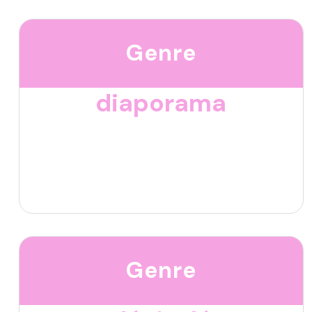
Genre
diaporama
Genre