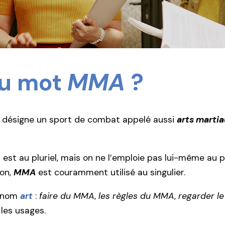
du mot
MMA
?
t désigne un sport de combat appelé aussi
arts marti
est au pluriel, mais on ne l’emploie pas lui-même au plu
Non,
MMA
est couramment utilisé au singulier.
e nom
art
:
faire du MMA
,
les règles du MMA
,
regarder le
 les usages.