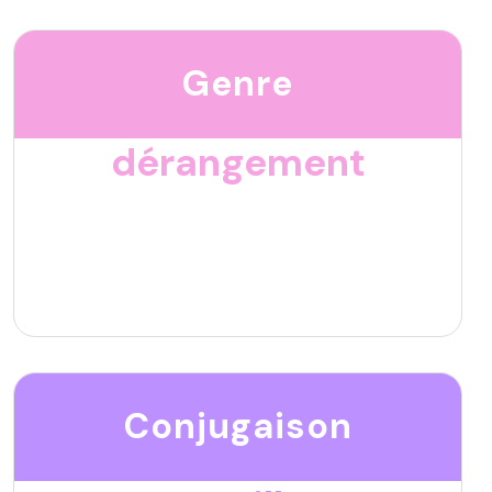
Genre
dérangement
Conjugaison