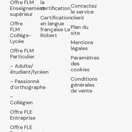
Offre FLM
la
Contactez
Enseignement
certification
le service
supérieur
Certification
client
Offre
en langue
Plan du
FLM
française Le
site
Collège-
Robert
Lycée
Mentions
légales
Offre FLM
Particulier
Paramètres
des
– Adulte/
cookies
étudiant/lycéen
Conditions
– Passionné
générales
d’orthographe
de vente
–
Collégien
Offre FLE
Entreprise
Offre FLE