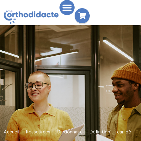
Accueil
Ressources
Dictionnaire
Définition
canidé