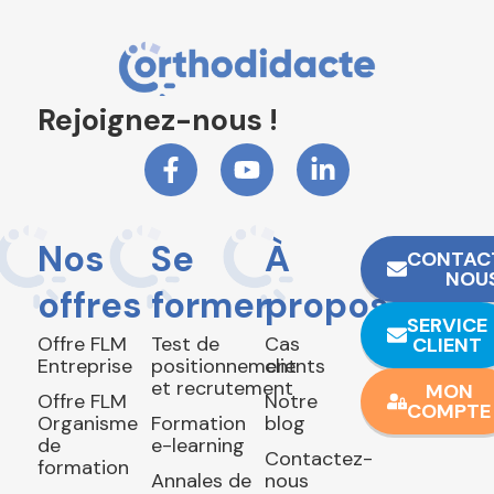
Rejoignez-nous !
Nos
Se
À
CONTAC
NOU
offres
former
propos
SERVICE
Offre FLM
Test de
Cas
CLIENT
Entreprise
positionnement
clients
et recrutement
MON
Offre FLM
Notre
COMPTE
Organisme
Formation
blog
de
e-learning
Contactez-
formation
Annales de
nous