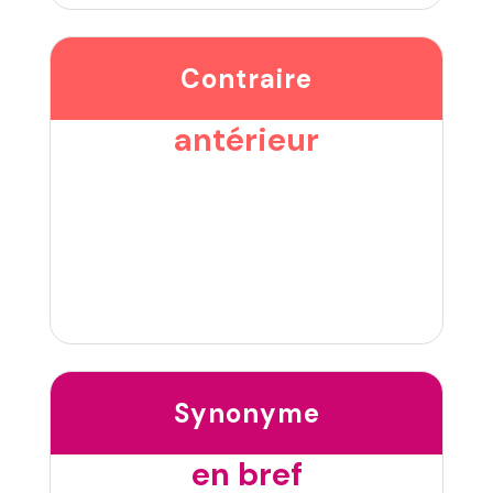
Contraire
antérieur
Synonyme
en bref