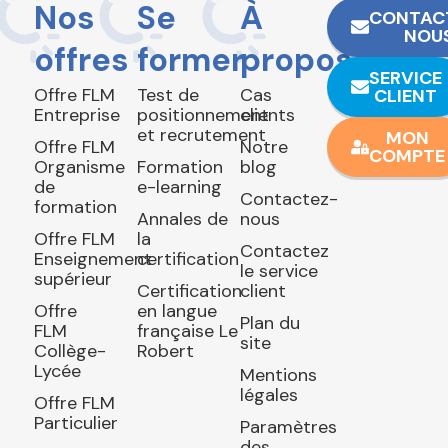
Nos
Se
À
CONTAC
NOU
offres
former
propos
SERVICE
Offre FLM
Test de
Cas
CLIENT
Entreprise
positionnement
clients
et recrutement
MON
Offre FLM
Notre
COMPTE
Organisme
Formation
blog
de
e-learning
Contactez-
formation
Annales de
nous
Offre FLM
la
Contactez
Enseignement
certification
le service
supérieur
Certification
client
Offre
en langue
Plan du
FLM
française Le
site
Collège-
Robert
Lycée
Mentions
légales
Offre FLM
Particulier
Paramètres
des