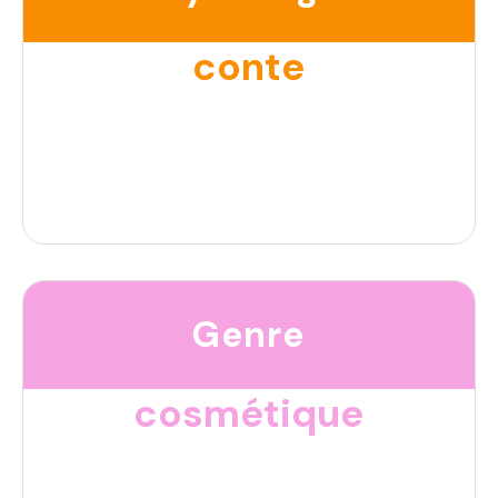
conte
Genre
cosmétique