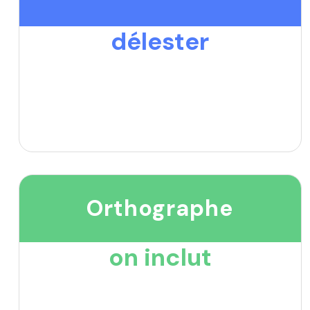
délester
Orthographe
on inclut