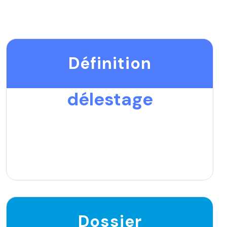
Définition
délestage
Dossier