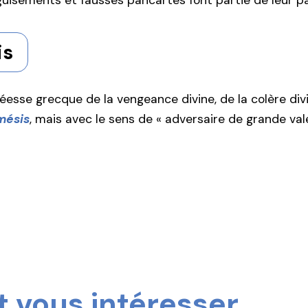
isements et fausses pancartes font partie de leur pano
is
éesse grecque de la vengeance divine, de la colère div
mésis
, mais avec le sens de « adversaire de grande vale
 vous intéresser