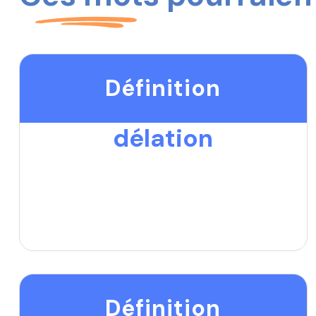
Définition
délation
Définition