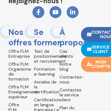
Rejoignez-nous !
Nos
Se
À
CONTAC
NOU
offres
former
propos
SERVICE
Offre FLM
Test de
Cas
CLIENT
Entreprise
positionnement
clients
et recrutement
MON
Offre FLM
Notre
COMPTE
Organisme
Formation
blog
de
e-learning
Contactez-
formation
Annales de
nous
Offre FLM
la
Contactez
Enseignement
certification
le service
supérieur
Certification
client
Offre
en langue
Plan du
FLM
française Le