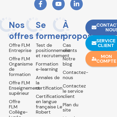
Nos
Se
À
CONTAC
NOU
offres
former
propos
SERVICE
Offre FLM
Test de
Cas
CLIENT
Entreprise
positionnement
clients
et recrutement
MON
Offre FLM
Notre
COMPTE
Organisme
Formation
blog
de
e-learning
Contactez-
formation
Annales de
nous
Offre FLM
la
Contactez
Enseignement
certification
le service
supérieur
Certification
client
Offre
en langue
Plan du
FLM
française Le
site
Collège-
Robert