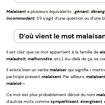
Malaisant
a plusieurs équivalents :
gênant
,
dérang
incommodant
. S’il s’agit d’une question ou d’une 
D’où vient le mot malaisan
Il est clair que ce mot appartient à la famille de
ai
maladroit
,
malhonnête
, etc.). Au-delà de ça, sa co
Il existe bien un verbe
malaiser
qui signifie « mettr
participe présent
malaisant
. Par ailleurs,
malaisan
malaisé
».
Ce mot est plus probablement dérivé du nom
mal
d’autres mots comme
sympathisant
,
énergisant
,