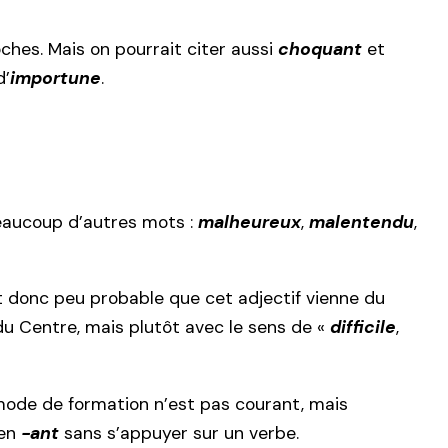
ches. Mais on pourrait citer aussi
choquant
et
d’
importune
.
ucoup d’autres mots :
malheureux
,
malentendu
,
l est donc peu probable que cet adjectif vienne du
u Centre, mais plutôt avec le sens de «
difficile
,
e mode de formation n’est pas courant, mais
 en
-ant
sans s’appuyer sur un verbe.