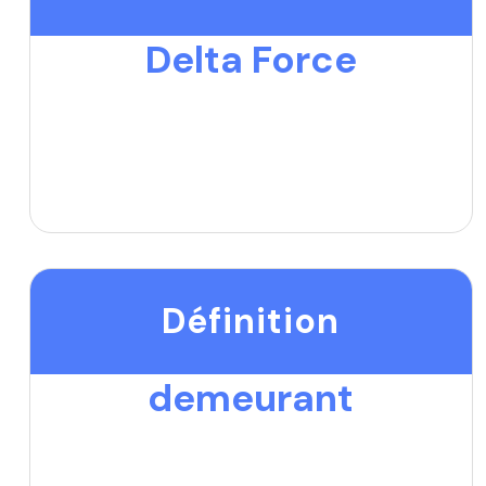
Delta Force
Définition
demeurant