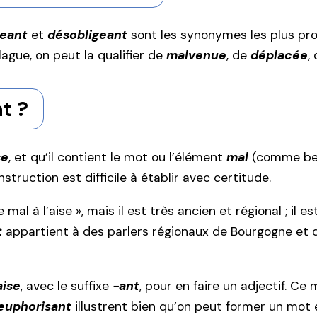
eant
et
désobligeant
sont les synonymes les plus pro
blague, on peut la qualifier de
malvenue
, de
déplacée
, 
t ?
se
, et qu’il contient le mot ou l’élément
mal
(comme bea
nstruction est difficile à établir avec certitude.
e mal à l’aise », mais il est très ancien et régional ; i
t
appartient à des parlers régionaux de Bourgogne et d
aise
, avec le suffixe
-ant
, pour en faire un adjectif. C
euphorisant
illustrent bien qu’on peut former un mot