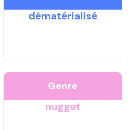
dématérialisé
Genre
nugget