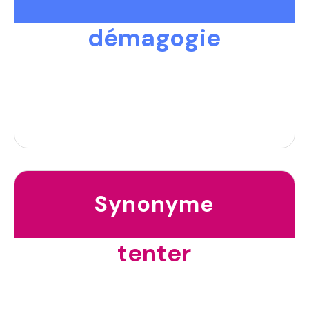
démagogie
Synonyme
tenter