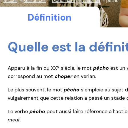
Accueil
Ressources
Dictionnaire
Définition
pécho
Définition
Quelle est la défin
e
Apparu à la fin du XX
siècle, le mot
pécho
est un v
correspond au mot
choper
en verlan.
Le plus souvent, le mot
pécho
s’emploie au sujet d
vulgairement que cette relation a passé un stade
Le verbe
pécho
peut aussi faire référence à l’acti
meuf
.