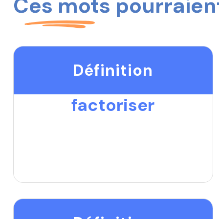
Ces mots pourraient
Définition
factoriser