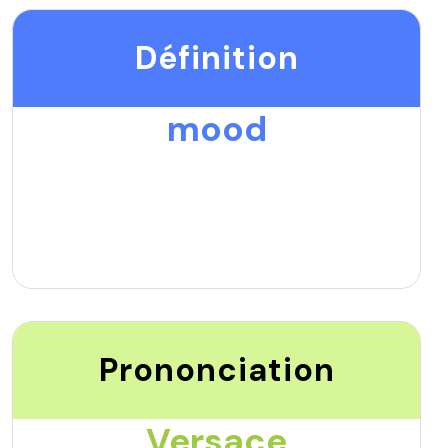
Définition
mood
Prononciation
Versace