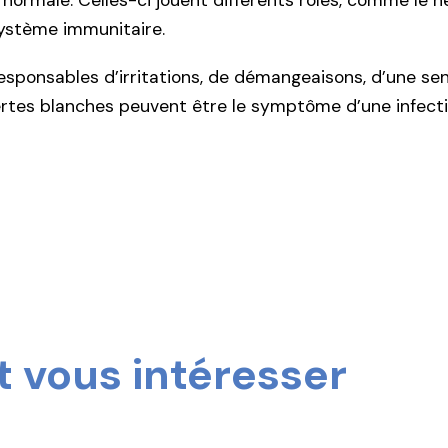
ormale. Celles-ci jouent différents rôles, comme le ne
système immunitaire.
responsables d’irritations, de démangeaisons, d’une sens
rtes blanches peuvent être le symptôme d’une infection
 vous intéresser