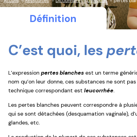
Accueil
Ressources
Dictionnaire
Définition
pertes bla
Définition
C’est quoi, les
pert
L’expression
pertes blanches
est un terme génériq
nom qu’on leur donne, ces substances ne sont pas f
technique correspondant est
leucorrhée
.
Les pertes blanches peuvent correspondre à plusieur
qui se sont détachées (desquamation vaginale), d’un
glandes, etc.