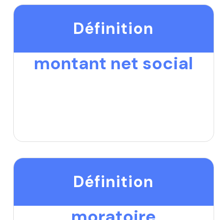
Définition
montant net social
Définition
moratoire