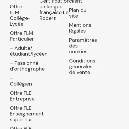
Certification
client
Offre
en langue
Plan du
FLM
française Le
site
Collège-
Robert
Lycée
Mentions
légales
Offre FLM
Particulier
Paramètres
des
– Adulte/
cookies
étudiant/lycéen
Conditions
– Passionné
générales
d’orthographe
de vente
–
Collégien
Offre FLE
Entreprise
Offre FLE
Enseignement
supérieur
Offre FLE