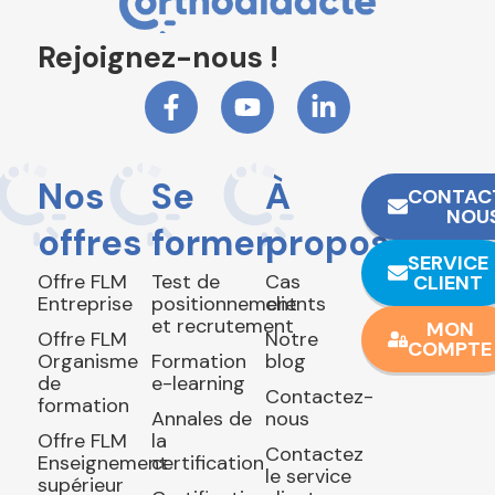
Rejoignez-nous !
Nos
Se
À
CONTAC
NOU
offres
former
propos
SERVICE
Offre FLM
Test de
Cas
CLIENT
Entreprise
positionnement
clients
et recrutement
MON
Offre FLM
Notre
COMPTE
Organisme
Formation
blog
de
e-learning
Contactez-
formation
Annales de
nous
Offre FLM
la
Contactez
Enseignement
certification
le service
supérieur