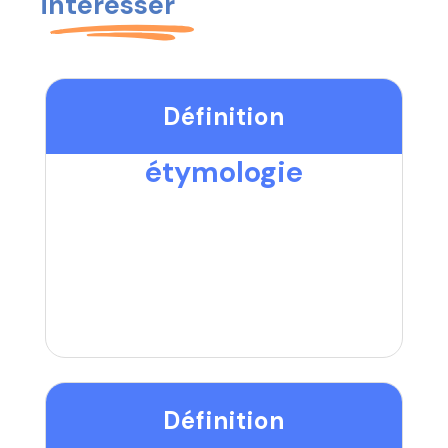
intéresser
Définition
étymologie
Définition