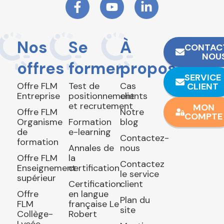
Nos
Se
À
CONTAC
NOU
offres
former
propos
SERVICE
Offre FLM
Test de
Cas
CLIENT
Entreprise
positionnement
clients
et recrutement
MON
Offre FLM
Notre
COMPTE
Organisme
Formation
blog
de
e-learning
Contactez-
formation
Annales de
nous
Offre FLM
la
Contactez
Enseignement
certification
le service
supérieur
Certification
client
Offre
en langue
Plan du
FLM
française Le
site
Collège-
Robert