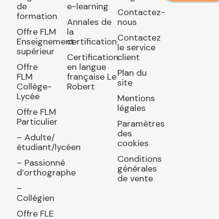
de
e-learning
Contactez-
formation
Annales de
nous
Offre FLM
la
Contactez
Enseignement
certification
le service
supérieur
Certification
client
Offre
en langue
Plan du
FLM
française Le
site
Collège-
Robert
Lycée
Mentions
légales
Offre FLM
Particulier
Paramètres
des
– Adulte/
cookies
étudiant/lycéen
Conditions
– Passionné
générales
d’orthographe
de vente
–
Collégien
Offre FLE