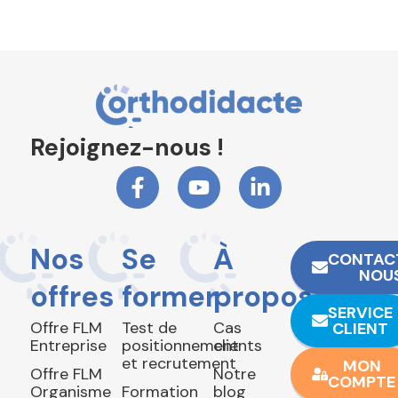
Rejoignez-nous !
Nos
Se
À
CONTAC
NOU
offres
former
propos
SERVICE
Offre FLM
Test de
Cas
CLIENT
Entreprise
positionnement
clients
et recrutement
MON
Offre FLM
Notre
COMPTE
Organisme
Formation
blog