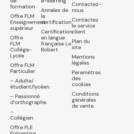
de
e-learning
Contactez-
formation
Annales de
nous
Offre FLM
la
Contactez
Enseignement
certification
le service
supérieur
Certification
client
Offre
en langue
Plan du
FLM
française Le
site
Collège-
Robert
Lycée
Mentions
légales
Offre FLM
Particulier
Paramètres
des
– Adulte/
cookies
étudiant/lycéen
Conditions
– Passionné
générales
d’orthographe
de vente
–
Collégien
Offre FLE
Entreprise