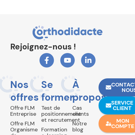
Rejoignez-nous !
Nos
Se
À
CONTAC
NOU
offres
former
propos
SERVICE
Offre FLM
Test de
Cas
CLIENT
Entreprise
positionnement
clients
et recrutement
MON
Offre FLM
Notre
COMPTE
Organisme
Formation
blog