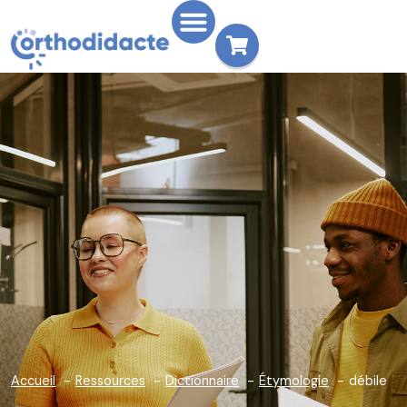
Accueil
Ressources
Dictionnaire
Étymologie
débile