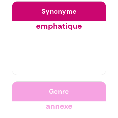
Synonyme
emphatique
Genre
annexe