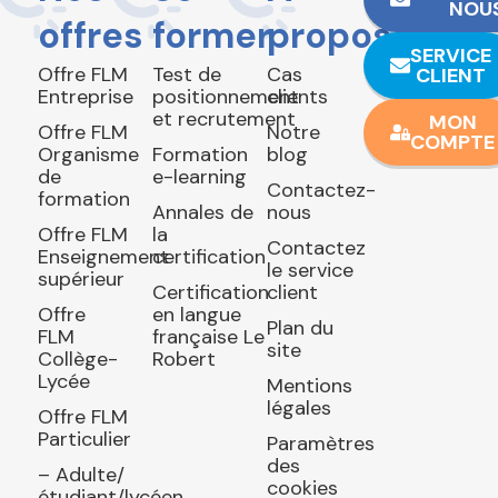
NOU
offres
former
propos
SERVICE
Offre FLM
Test de
Cas
CLIENT
Entreprise
positionnement
clients
et recrutement
MON
Offre FLM
Notre
COMPTE
Organisme
Formation
blog
de
e-learning
Contactez-
formation
Annales de
nous
Offre FLM
la
Contactez
Enseignement
certification
le service
supérieur
Certification
client
Offre
en langue
Plan du
FLM
française Le
site
Collège-
Robert
Lycée
Mentions
légales
Offre FLM
Particulier
Paramètres
des
– Adulte/
cookies
étudiant/lycéen