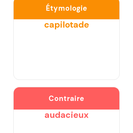
Étymologie
capilotade
Contraire
audacieux