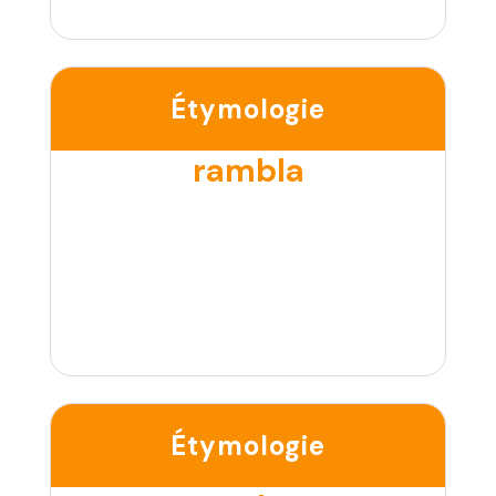
Étymologie
rambla
Étymologie