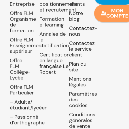
Entreprise
positionnement
clients
et recrutement
MON
Offre FLM
Notre
COMPTE
Organisme
Formation
blog
de
e-learning
Contactez-
formation
Annales de
nous
Offre FLM
la
Contactez
Enseignement
certification
le service
supérieur
Certification
client
Offre
en langue
Plan du
FLM
française Le
site
Collège-
Robert
Lycée
Mentions
légales
Offre FLM
Particulier
Paramètres
des
– Adulte/
cookies
étudiant/lycéen
Conditions
– Passionné
générales
d’orthographe
de vente