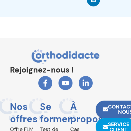
Rejoignez-nous !
Nos
Se
À
CONTAC
NOU
offres
former
propos
SERVICE
Offre FLM
Test de
Cas
CLIENT