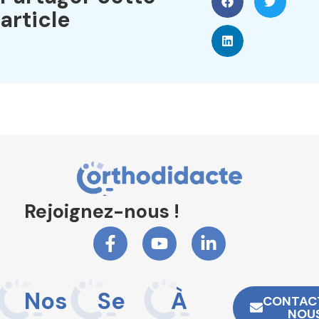
article
Rejoignez-nous !
Nos
Se
À
CONTAC
NOU