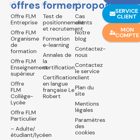
offres
former
propos
SERVICE
Offre FLM
Test de
Cas
CLIENT
Entreprise
positionnement
clients
et recrutement
MON
Offre FLM
Notre
COMPTE
Organisme
Formation
blog
de
e-learning
Contactez-
formation
Annales de
nous
Offre FLM
la
Contactez
Enseignement
certification
le service
supérieur
Certification
client
Offre
en langue
Plan du
FLM
française Le
site
Collège-
Robert
Lycée
Mentions
légales
Offre FLM
Particulier
Paramètres
des
– Adulte/
cookies
étudiant/lycéen