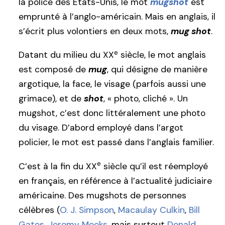
la police des États-Unis, le mot
mugshot
est
emprunté à l’anglo-américain. Mais en anglais, il
s’écrit plus volontiers en deux mots,
mug shot
.
e
Datant du milieu du XX
siècle, le mot anglais
est composé de
mug
, qui désigne de manière
argotique, la face, le visage (parfois aussi une
grimace), et de
shot
, « photo, cliché ». Un
mugshot, c’est donc littéralement une photo
du visage. D’abord employé dans l’argot
policier, le mot est passé dans l’anglais familier.
e
C’est à la fin du XX
siècle qu’il est réemployé
en français, en référence à l’actualité judiciaire
américaine. Des mugshots de personnes
célèbres (
O. J. Simpson
,
Macaulay Culkin
,
Bill
Gates
,
Jeremy Meeks
, mais surtout
Donald