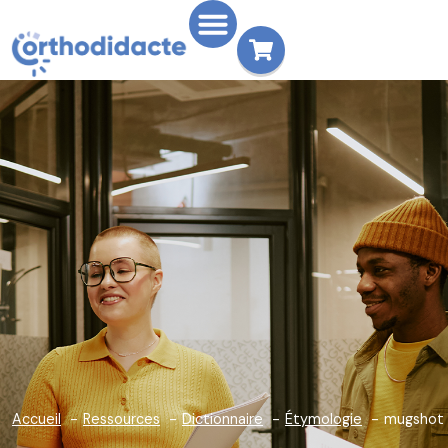
Accueil
Ressources
Dictionnaire
Étymologie
mugshot