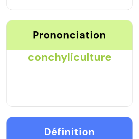
Prononciation
conchyliculture
Définition