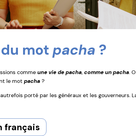
e du mot
pacha
?
essions comme
une vie de pacha
,
comme un pacha
. 
ent le mot
pacha
?
 autrefois porté par les généraux et les gouverneurs. L
 français