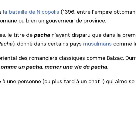
ès
la bataille de Nicopolis
(1396, entre l’empire ottoman 
ottomane ou bien un gouverneur de province.
es, le titre de
pacha
n’ayant disparu que dans la prem
Pacha
), donné dans certains pays
musulmans
comme la 
e oriental des romanciers classiques comme Balzac, Du
comme un pacha
,
mener une vie de pacha
.
e à une personne (ou plus tard à un chat !) qui aime se f