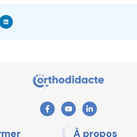
rmer
À propos