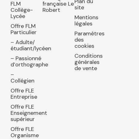
Plan du
FLM
française Le
site
Collège-
Robert
Lycée
Mentions
légales
Offre FLM
Particulier
Paramètres
des
– Adulte/
cookies
étudiant/lycéen
Conditions
– Passionné
générales
d’orthographe
de vente
–
Collégien
Offre FLE
Entreprise
Offre FLE
Enseignement
supérieur
Offre FLE
Organisme