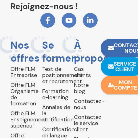
Rejoignez-nous !
Nos
Se
À
CONTAC
NOU
offres
former
propos
SERVICE
Offre FLM
Test de
Cas
CLIENT
Entreprise
positionnement
clients
et recrutement
MON
Offre FLM
Notre
COMPTE
Organisme
Formation
blog
de
e-learning
Contactez-
formation
Annales de
nous
Offre FLM
la
Contactez
Enseignement
certification
le service
supérieur
Certification
client
Offre
en langue