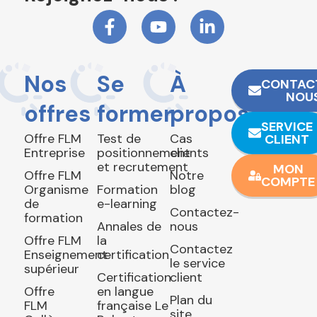
Nos
Se
À
CONTAC
NOU
offres
former
propos
SERVICE
Offre FLM
Test de
Cas
CLIENT
Entreprise
positionnement
clients
et recrutement
MON
Offre FLM
Notre
COMPTE
Organisme
Formation
blog
de
e-learning
Contactez-
formation
Annales de
nous
Offre FLM
la
Contactez
Enseignement
certification
le service
supérieur
Certification
client
Offre
en langue
Plan du
FLM
française Le
site