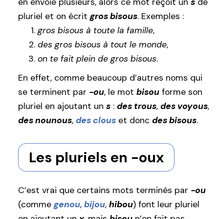
en envoie plusieurs, alors ce mot reçoit un
s
de
pluriel et on écrit
gros bisous
. Exemples :
gros bisous à toute la famille
,
des gros bisous à tout le monde
,
on te fait plein de gros bisous
.
En effet, comme beaucoup d’autres noms qui
se terminent par
-ou
, le mot
bisou
forme son
pluriel en ajoutant un
s
:
des trous
,
des voyous
,
des nounous
,
des clous
et donc
des bisous
.
Les pluriels en -oux
C’est vrai que certains mots terminés par
-ou
(comme
genou
,
bijou
,
hibou
) font leur pluriel
en ajoutant un
x
, mais
bisou
n’en fait pas