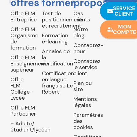
offres
former
propos
SERVICE
Offre FLM
Test de
Cas
CLIENT
Entreprise
positionnement
clients
et recrutement
MON
Offre FLM
Notre
COMPTE
Organisme
Formation
blog
de
e-learning
Contactez-
formation
Annales de
nous
Offre FLM
la
Contactez
Enseignement
certification
le service
supérieur
Certification
client
Offre
en langue
Plan du
FLM
française Le
site
Collège-
Robert
Lycée
Mentions
légales
Offre FLM
Particulier
Paramètres
des
– Adulte/
cookies
étudiant/lycéen
Conditions