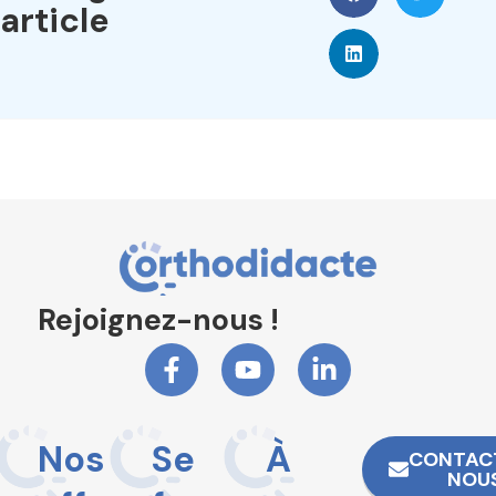
article
Rejoignez-nous !
Nos
Se
À
CONTAC
NOU