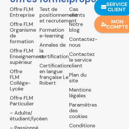
SERVICE
Offre FLM
Test de
Cas
CLIENT
Entreprise
positionnement
clients
et recrutement
MON
Offre FLM
Notre
COMPTE
Organisme
Formation
blog
de
e-learning
Contactez-
formation
Annales de
nous
Offre FLM
la
Contactez
Enseignement
certification
le service
supérieur
Certification
client
Offre
en langue
Plan du
FLM
française Le
site
Collège-
Robert
Lycée
Mentions
légales
Offre FLM
Particulier
Paramètres
des
– Adulte/
cookies
étudiant/lycéen
Conditions
– Passionné