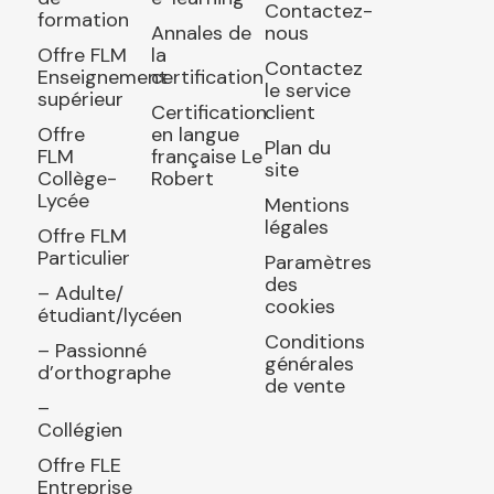
Contactez-
formation
Annales de
nous
Offre FLM
la
Contactez
Enseignement
certification
le service
supérieur
Certification
client
Offre
en langue
Plan du
FLM
française Le
site
Collège-
Robert
Lycée
Mentions
légales
Offre FLM
Particulier
Paramètres
des
– Adulte/
cookies
étudiant/lycéen
Conditions
– Passionné
générales
d’orthographe
de vente
–
Collégien
Offre FLE
Entreprise