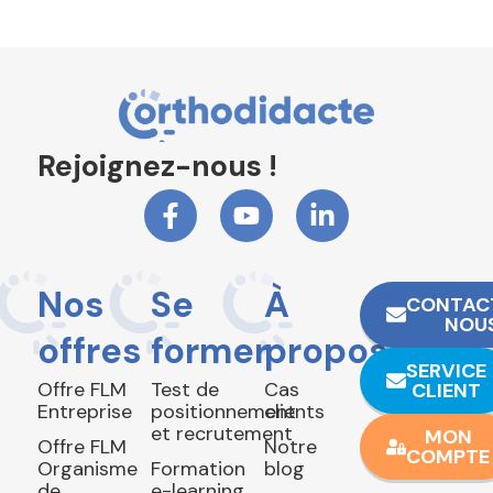
Rejoignez-nous !
Nos
Se
À
CONTAC
NOU
offres
former
propos
SERVICE
Offre FLM
Test de
Cas
CLIENT
Entreprise
positionnement
clients
et recrutement
MON
Offre FLM
Notre
COMPTE
Organisme
Formation
blog
de
e-learning