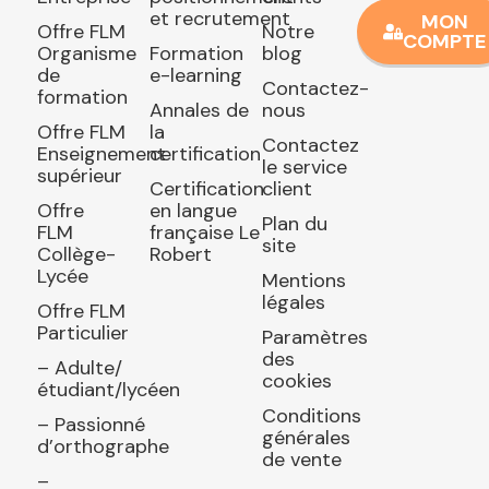
et recrutement
MON
Offre FLM
Notre
COMPTE
Organisme
Formation
blog
de
e-learning
Contactez-
formation
Annales de
nous
Offre FLM
la
Contactez
Enseignement
certification
le service
supérieur
Certification
client
Offre
en langue
Plan du
FLM
française Le
site
Collège-
Robert
Lycée
Mentions
légales
Offre FLM
Particulier
Paramètres
des
– Adulte/
cookies
étudiant/lycéen
Conditions
– Passionné
générales
d’orthographe
de vente
–