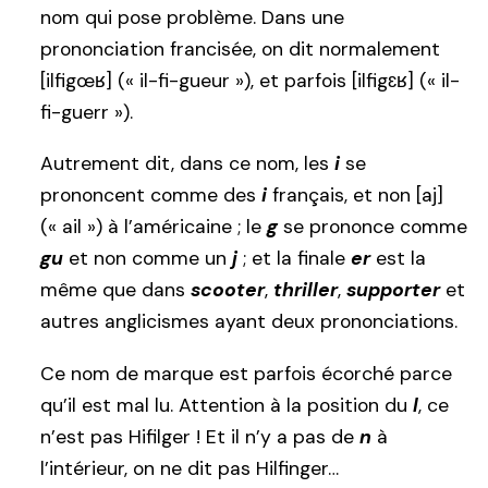
nom qui pose problème. Dans une
prononciation francisée, on dit normalement
[ilfigœʁ] (« il-fi-gueur »), et parfois [ilfigɛʁ] (« il-
fi-guerr »).
Autrement dit, dans ce nom, les
i
se
prononcent comme des
i
français, et non [aj]
(« ail ») à l’américaine ; le
g
se prononce comme
gu
et non comme un
j
; et la finale
er
est la
même que dans
scooter
,
thriller
,
supporter
et
autres anglicismes ayant deux prononciations.
Ce nom de marque est parfois écorché parce
qu’il est mal lu. Attention à la position du
l
, ce
n’est pas Hifilger ! Et il n’y a pas de
n
à
l’intérieur, on ne dit pas Hilfinger…