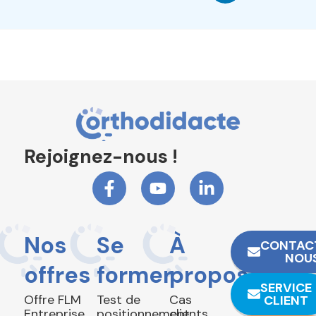
Rejoignez-nous !
Nos
Se
À
CONTAC
NOU
offres
former
propos
SERVICE
Offre FLM
Test de
Cas
CLIENT
Entreprise
positionnement
clients